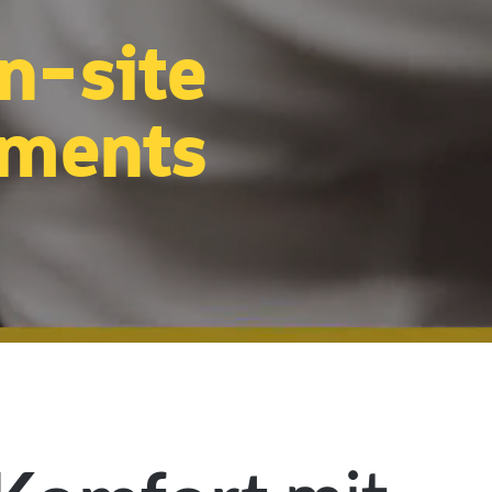
on-site
ments