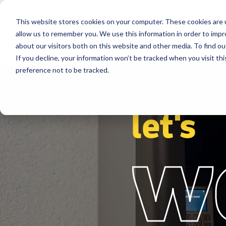
This website stores cookies on your computer. These cookies are u
Segmente
Lösungen
Referenzen
allow us to remember you. We use this information in order to imp
about our visitors both on this website and other media. To find ou
If you decline, your information won’t be tracked when you visit th
preference not to be tracked.
let's
w