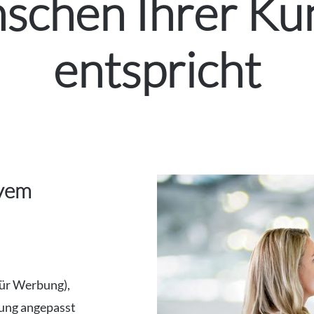
schen Ihrer Ku
entspricht
ivem
für Werbung),
rung angepasst