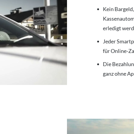
Kein Bargeld
Kassenautoma
erledigt wer
Jeder Smartp
für Online-Z
Die Bezahlun
ganz ohne Ap