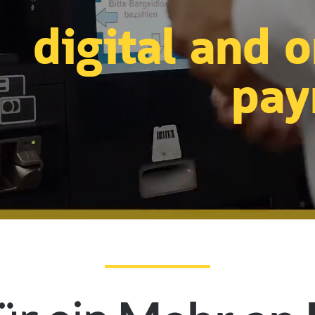
digital and 
pay