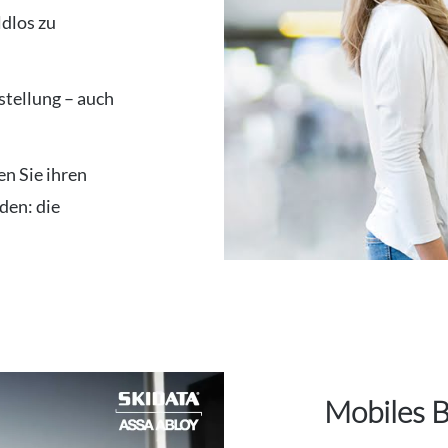
ldlos zu
stellung – auch
n Sie ihren
den: die
Mobiles B