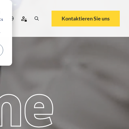
d
Kontaktieren Sie uns
cs
r
me