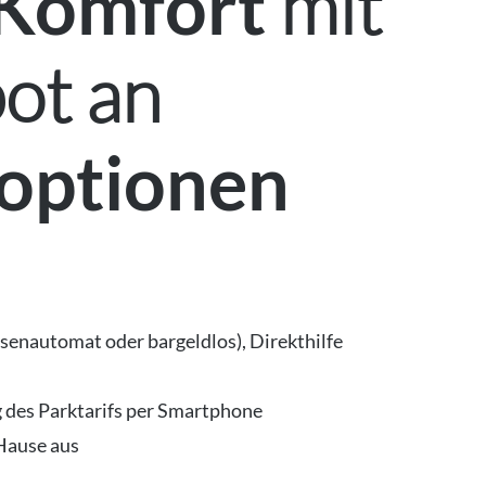
mit
 Komfort
ot an
optionen
senautomat oder bargeldlos), Direkthilfe
 des Parktarifs per Smartphone
Hause aus