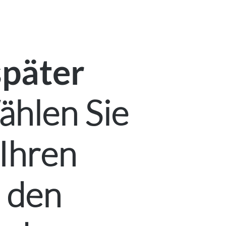
später
hlen Sie
 Ihren
 den