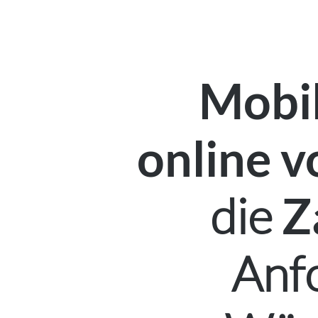
Mobil
online v
die
Z
Anf