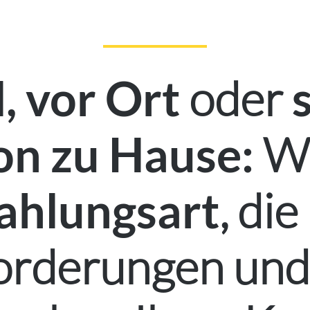
oder
, vor Ort
Wä
on zu Hause:
, die
ahlungsart
orderungen und