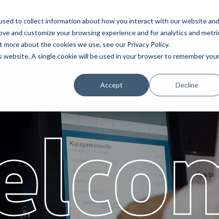
sed to collect information about how you interact with our website an
Service
Partner
Über
Karriere
rove and customize your browsing experience and for analytics and metri
t more about the cookies we use, see our Privacy Policy.
is website. A single cookie will be used in your browser to remember you
Accept
Decline
elco