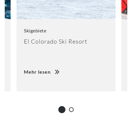
Skigebiete
S
El Colorado Ski Resort
K
Mehr lesen
M