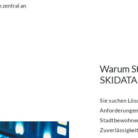
 zentral an
Warum St
SKIDATA 
Sie suchen Lösu
Anforderungen 
Stadtbewohner 
Zuverlässigkei