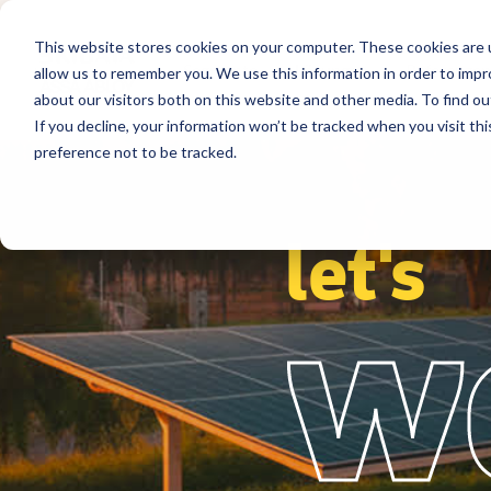
This website stores cookies on your computer. These cookies are u
Segmente
Lösungen
Referenzen
allow us to remember you. We use this information in order to imp
about our visitors both on this website and other media. To find ou
If you decline, your information won’t be tracked when you visit th
preference not to be tracked.
let's
w