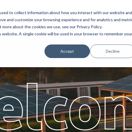
sed to collect information about how you interact with our website an
Service
Partner
Über
Karriere
rove and customize your browsing experience and for analytics and metri
t more about the cookies we use, see our Privacy Policy.
is website. A single cookie will be used in your browser to remember you
Accept
Decline
elco