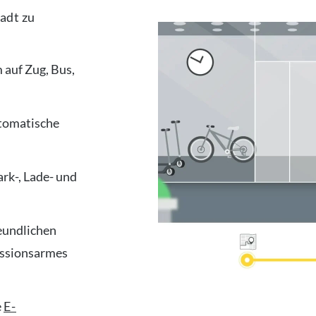
tadt zu
 auf Zug, Bus,
utomatische
rk-, Lade- und
eundlichen
issionsarmes
e
E-