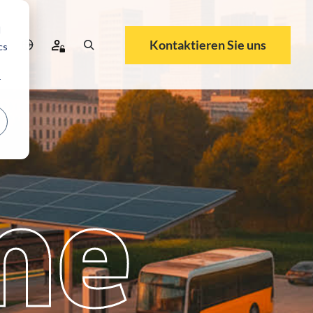
d
Kontaktieren Sie uns
cs
r
me