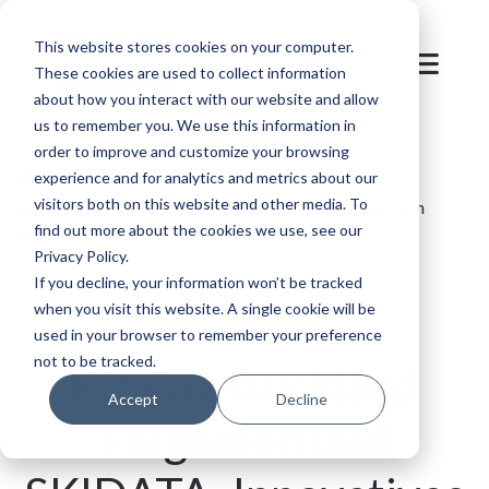
This website stores cookies on your computer.
These cookies are used to collect information
about how you interact with our website and allow
us to remember you. We use this information in
order to improve and customize your browsing
Blog
/
Parken und Mobilität
/
Kia Ora Auckland
experience and for analytics and metrics about our
visitors both on this website and other media. To
Flughafen und SKIDATA: Innovatives Parken am
find out more about the cookies we use, see our
Flughafen
Privacy Policy.
If you decline, your information won’t be tracked
when you visit this website. A single cookie will be
used in your browser to remember your preference
not to be tracked.
Kia Ora Auckland
Accept
Decline
Flughafen und