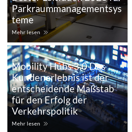
Parkraummanagementsys
teme
Mehr lesen
Mobility Hubs 3.0 Das
Kundenerlebnis ist der
entscheidende Maßstab
für den Erfolg der
Verkehrspolitik
Mehr lesen