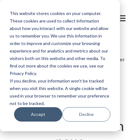
This website stores cookies on your computer.
These cookies are used to collect information
about how you interact with our website and allow
us to remember you. We use this information in
order to improve and customize your browsing
Blog
/
Parken und Mobilität
/
Perfekt geparkt:
experience and for analytics and metrics about our
visitors both on this website and other media. To
Erleben Sie die aktuellsten Entwicklungen auf der
find out more about the cookies we use, see our
Messe Parken in Wiesbaden
Privacy Policy.
If you decline, your information won’t be tracked
when you visit this website. A single cookie will be
used in your browser to remember your preference
not to be tracked.
Perfekt geparkt:
Accept
Decline
So revolutionieren