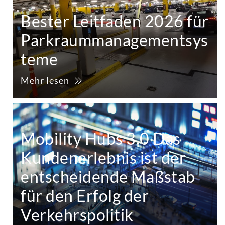
Bester Leitfaden 2026 für
Parkraummanagementsys
teme
Mehr lesen
Mobility Hubs 3.0 Das
Kundenerlebnis ist der
entscheidende Maßstab
für den Erfolg der
Verkehrspolitik