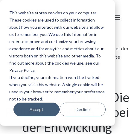
This website stores cookies on your computer.
These cookies are used to collect information
about how you interact with our website and allow
us to remember you. We use this information in
order to improve and customize your browsing
Blog
/
Parken und Mobilität
/
SKIDATAs Rolle bei der
experience and for analytics and metrics about our
visitors both on this website and other media. To
Entwicklung modernster Mobilitätsknotenpunkte
find out more about the cookies we use, see our
Privacy Policy.
If you decline, your information won’t be tracked
when you visit this website. A single cookie will be
used in your browser to remember your preference
Zukunft gestalten: Die
not to be tracked.
Rolle von SKIDATA bei
Accept
Decline
der Entwicklung