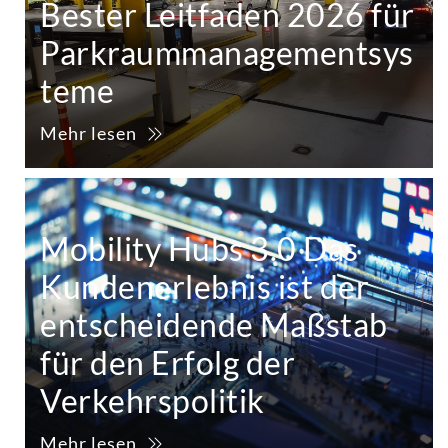
Bester Leitfaden 2026 für
Parkraummanagementsys
teme
Mehr lesen
Mobility Hubs 3.0 Das
Kundenerlebnis ist der
entscheidende Maßstab
für den Erfolg der
Verkehrspolitik
Mehr lesen