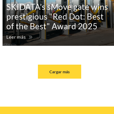
SKIDATA’s sMove gate wins
prestigious "Red Dot: Best
of the Best" Award 2025
Leer más
Cargar más