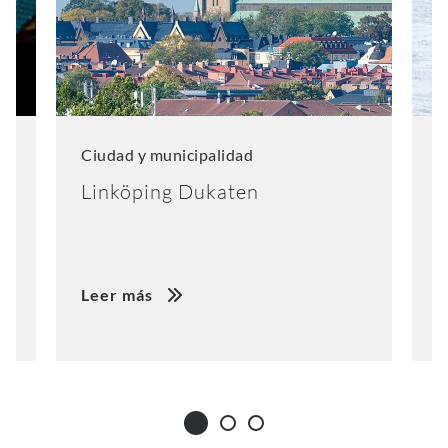
Ciudad y municipalidad
D
Linköping Dukaten
E
Leer más
L