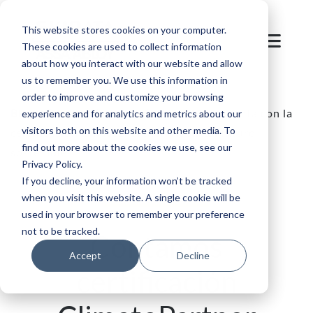
This website stores cookies on your computer.
These cookies are used to collect information
about how you interact with our website and allow
us to remember you. We use this information in
order to improve and customize your browsing
Blog
/
Destino de montaña
/
SKIDATA cuenta con la
experience and for analytics and metrics about our
visitors both on this website and other media. To
certificación ClimatePartner. Hacia un futuro
find out more about the cookies we use, see our
sostenible
Privacy Policy.
If you decline, your information won’t be tracked
when you visit this website. A single cookie will be
used in your browser to remember your preference
not to be tracked.
Contamos
Accept
Decline
certificación