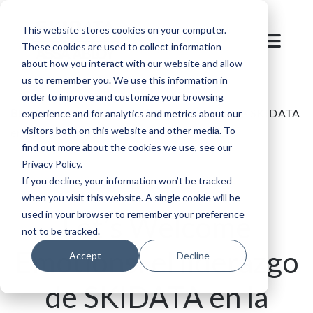
This website stores cookies on your computer.
These cookies are used to collect information
about how you interact with our website and allow
us to remember you. We use this information in
order to improve and customize your browsing
Blog
/
Destino de montaña
/
El liderazgo de SKIDATA
experience and for analytics and metrics about our
visitors both on this website and other media. To
en la transformación del deporte y el ocio
find out more about the cookies we use, see our
Privacy Policy.
If you decline, your information won’t be tracked
when you visit this website. A single cookie will be
used in your browser to remember your preference
Let’s Welcome
not to be tracked.
Emotions: el liderazgo
Accept
Decline
de SKIDATA en la