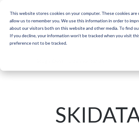
This website stores cookies on your computer. These cookies are u
Segmentos
Soluciones
Refere
allow us to remember you. We use this information in order to imp
about our visitors both on this website and other media. To find ou
If you decline, your information won’t be tracked when you visit th
preference not to be tracked.
Blog
/
Destino de montaña
/
SKIDATA Certi
SKIDATA 