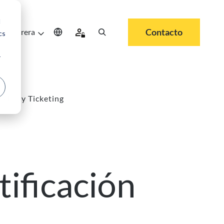
d
Contacto
Carrera
cs
r
king y Ticketing
ificación