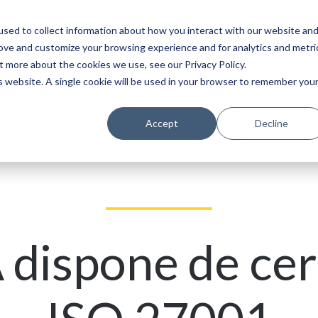
sed to collect information about how you interact with our website an
ncias
Servicio
Socios
Acerca de
rove and customize your browsing experience and for analytics and metri
t more about the cookies we use, see our Privacy Policy.
is website. A single cookie will be used in your browser to remember you
Accept
Decline
ficado ISO 27001 para Soluciones Seguras de Acceso, Par
dispone de cert