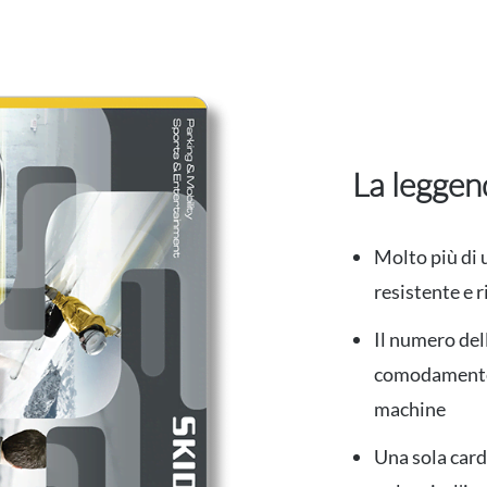
La legge
Molto più di 
resistente e r
Il numero dell
comodamente 
machine
Una sola card 