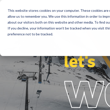
This website stores cookies on your computer. These cookies are u
Destinazioni
Soluzioni
Referenz
allow us to remember you. We use this information in order to imp
about our visitors both on this website and other media. To find ou
If you decline, your information won’t be tracked when you visit th
preference not to be tracked.
let's
w