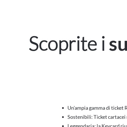
Scoprite i
su
Un'ampia gamma di ticket RFI
Sostenibili: Ticket cartac
Leggendaria: la Keycard riut