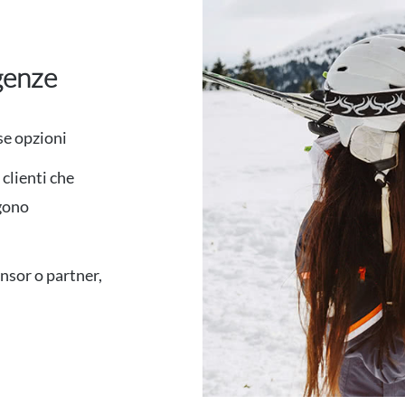
genze
se opzioni
clienti che
lgono
nsor o partner,