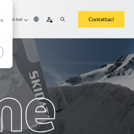
d
Contattaci
ora con noi
cs
r
me