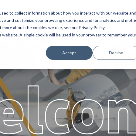
sed to collect information about how you interact with our website an
e
Servizi
Partners
Chi siamo
Lav
rove and customize your browsing experience and for analytics and metri
t more about the cookies we use, see our Privacy Policy.
is website. A single cookie will be used in your browser to remember you
Accept
Decline
elco