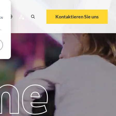
d
Kontaktieren Sie uns
cs
r
me