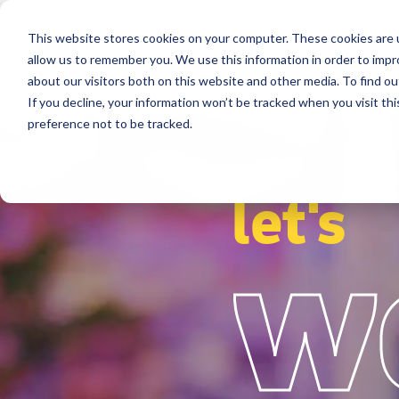
This website stores cookies on your computer. These cookies are u
Segmente
Lösungen
Referenzen
allow us to remember you. We use this information in order to imp
about our visitors both on this website and other media. To find ou
If you decline, your information won’t be tracked when you visit th
preference not to be tracked.
let's
w