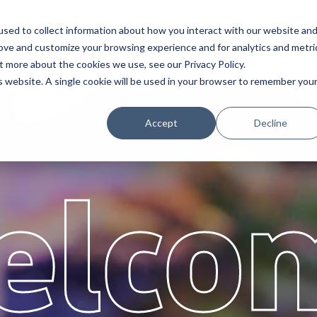
sed to collect information about how you interact with our website an
Service
Partner
Über
Karriere
rove and customize your browsing experience and for analytics and metri
t more about the cookies we use, see our Privacy Policy.
is website. A single cookie will be used in your browser to remember you
Accept
Decline
elco