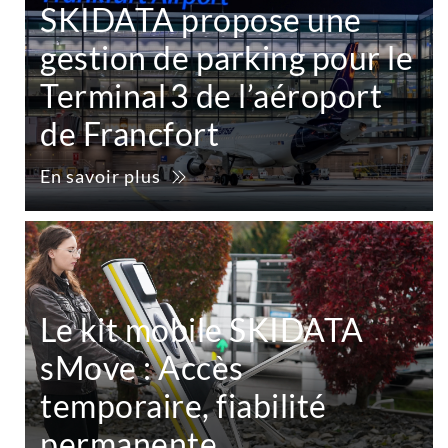
SKIDATA propose une
gestion de parking pour le
Terminal 3 de l’aéroport
de Francfort
En savoir plus
Le kit mobile SKIDATA
sMove : Accès
temporaire, fiabilité
permanente