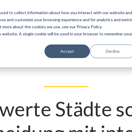
sed to collect information about how you interact with our website an
Service
Partner
Über
Karriere
rove and customize your browsing experience and for analytics and metri
t more about the cookies we use, see our Privacy Policy.
is website. A single cookie will be used in your browser to remember you
Accept
Decline
lastung durch intelligente Parklösungen
werte Städte sc