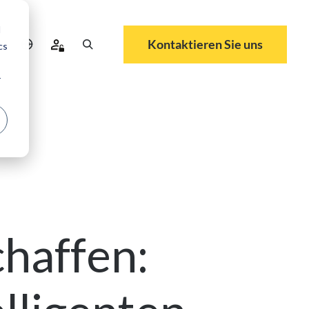
d
Kontaktieren Sie uns
cs
r
haffen: