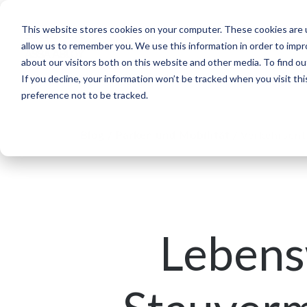
This website stores cookies on your computer. These cookies are u
Segmente
Lösungen
Referenzen
allow us to remember you. We use this information in order to imp
about our visitors both on this website and other media. To find ou
If you decline, your information won’t be tracked when you visit th
preference not to be tracked.
Blog
/
Parken und Mobilität
/
Verkehrsent
Lebens