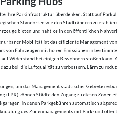
 Parking Hubs
e ihre Parkinfrastruktur überdenken. Statt auf Parkplä
rategischen Standorten wie den Stadträndern zu etabli
ahrzeug
e bieten und nahtlos in den öffentlichen Nahver
er urbaner Mobilität ist das effiziente Management v
rt von Fahrzeugen mit hohen Emissionen in bestimmte 
 auf Widerstand bei einigen Bewohnern stoßen kann. A
 dazu bei, die Luftqualität zu verbessern, Lärm zu red
ungen, um das Management städtischer Gebiete reibung
ng (LPR)
können Städte den Zugang zu diesen Zonen ef
arkgaragen, in denen Parkgebühren automatisch abgere
erknüpfung des Zonenmanagements mit Park- und öffen