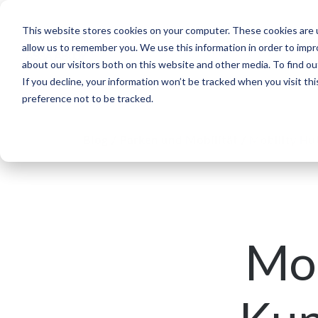
This website stores cookies on your computer. These cookies are u
Segmente
Lösungen
Referenzen
allow us to remember you. We use this information in order to imp
about our visitors both on this website and other media. To find ou
If you decline, your information won’t be tracked when you visit th
preference not to be tracked.
Blog
/
Parken und Mobilität
/
Mobility Hu
Mob