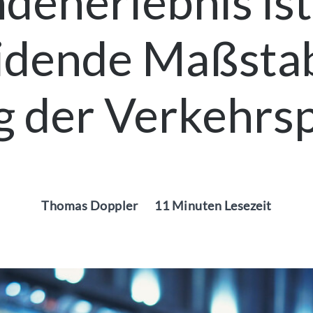
denerlebnis ist
idende Maßstab
g der Verkehrsp
Thomas Doppler
11 Minuten Lesezeit