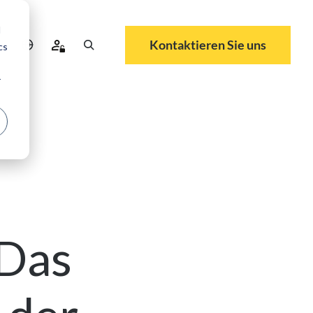
d
Kontaktieren Sie uns
cs
r
 Das