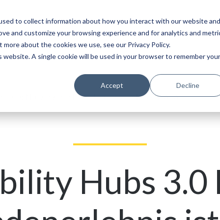
sed to collect information about how you interact with our website an
Service
Partner
Über
Karriere
rove and customize your browsing experience and for analytics and metri
t more about the cookies we use, see our Privacy Policy.
is website. A single cookie will be used in your browser to remember you
Accept
Decline
bs 3.0: Nutzerzentrierte Journeys mit SKIDATA
ility Hubs 3.0