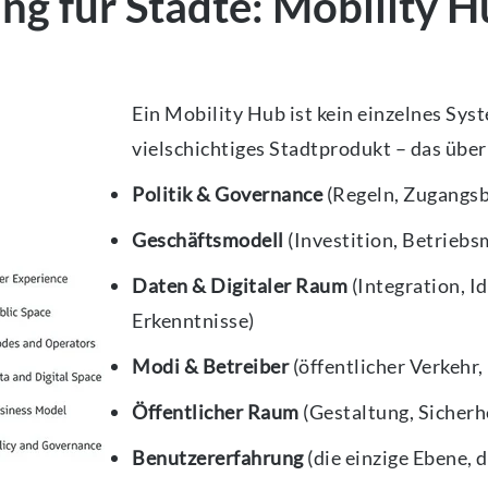
g für Städte: Mobility Hu
Ein Mobility Hub ist kein einzelnes Syst
vielschichtiges Stadtprodukt – das übe
Politik & Governance
(Regeln, Zugangsb
Geschäftsmodell
(Investition, Betriebs
Daten & Digitaler Raum
(Integration, I
Erkenntnisse)
Modi & Betreiber
(öffentlicher Verkehr,
Öffentlicher Raum
(Gestaltung, Sicherhe
Benutzererfahrung
(die einzige Ebene, 