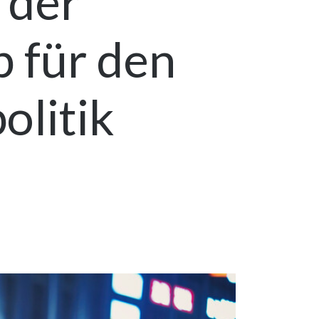
 der
 für den
olitik