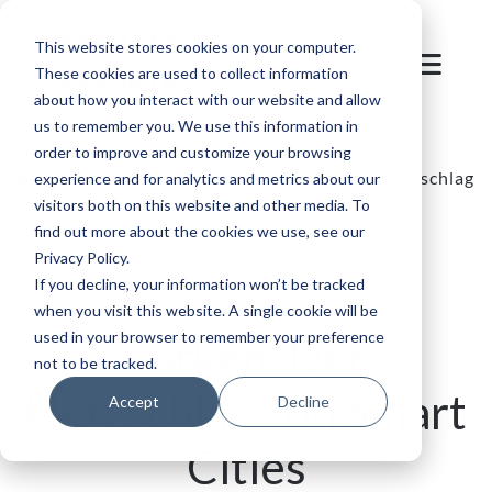
This website stores cookies on your computer.
These cookies are used to collect information
about how you interact with our website and allow
us to remember you. We use this information in
order to improve and customize your browsing
Blog
/
Parken und Mobilität
/
Parken: Der Herzschlag
experience and for analytics and metrics about our
visitors both on this website and other media. To
von Smart Cities
find out more about the cookies we use, see our
Privacy Policy.
If you decline, your information won’t be tracked
when you visit this website. A single cookie will be
used in your browser to remember your preference
Parken: Der
not to be tracked.
Herzschlag von Smart
Accept
Decline
Cities