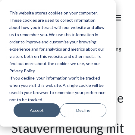
This website stores cookies on your computer.
These cookies are used to collect information
about how you interact with our website and allow
us to remember you. We use this information in
order to improve and customize your browsing
Blog
/
Parken und Mobilität
/
Verkehrsentlastung
experience and for analytics and metrics about our
visitors both on this website and other media. To
durch intelligente Parklösungen
find out more about the cookies we use, see our
Privacy Policy.
If you decline, your information won’t be tracked
when you visit this website. A single cookie will be
used in your browser to remember your preference
Lebenswerte Städte
not to be tracked.
schaffen:
Accept
Decline
Stauvermeidung mit