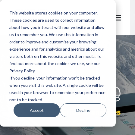
This website stores cookies on your computer.
These cookies are used to collect information
about how you interact with our website and allow
us to remember you. We use this information in
order to improve and customize your browsing
experience and for analytics and metrics about our
visitors both on this website and other media. To
find out more about the cookies we use, see our
Privacy Policy.
let's
welcome
If you decline, your information won’t be tracked
when you visit this website. A single cookie will be
used in your browser to remember your preference
not to be tracked.
os relatórios & análises
Accept
Decline