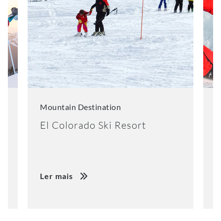
Mountain Destination
M
El Colorado Ski Resort
K
Ler mais
L