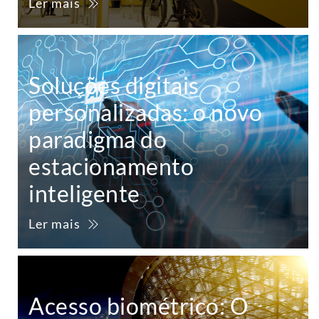
Ler mais
Soluções digitais
personalizadas: o novo
paradigma do
estacionamento
inteligente
Ler mais
Acesso biométrico: O