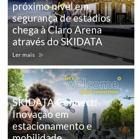
próximo nível em
segurança de estádios
chega à Claro Arena
através do SKIDATA
Ler mais
SKIDATA Connect:
Inovação em
estacionamento e
mobilidade