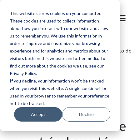
This website stores cookies on your computer.
These cookies are used to collect information
about how you interact with our website and allow
us to remember you. We use this information in
order to improve and customize your browsing
Blog
/
Estacionamento
/
Como o reconhecimento de
experience and for analytics and metrics about our
visitors both on this website and other media. To
matrículas está a mudar os pagamentos de
find out more about the cookies we use, see our
estacionamento
Privacy Policy.
If you decline, your information won’t be tracked
when you visit this website. A single cookie will be
used in your browser to remember your preference
not to be tracked.
Como o
Accept
Decline
reconhecimento de