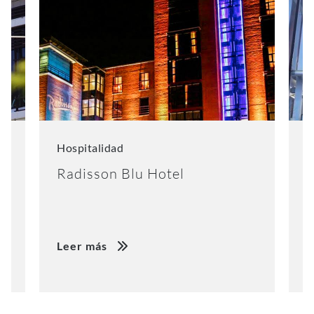
Hospitalidad
V
Radisson Blu Hotel
S
Leer más
L