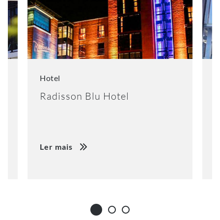
Hotel
S
Radisson Blu Hotel
S
Ler mais
L