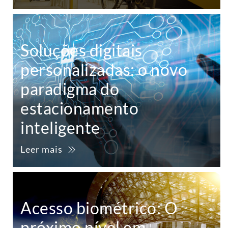
Soluções digitais
personalizadas: o novo
paradigma do
estacionamento
inteligente
Leer mais
Acesso biométrico: O
próximo nível em