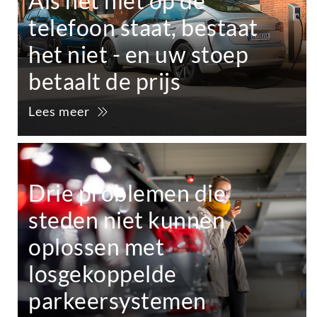
Als het niet op de
telefoon staat, bestaat
het niet - en uw stoep
betaalt de prijs
Lees meer
Drie problemen die
steden niet kunnen
oplossen met
losgekoppelde
parkeersystemen