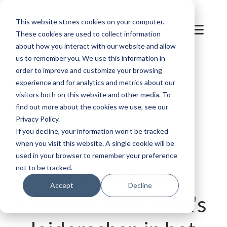
This website stores cookies on your computer.
These cookies are used to collect information
about how you interact with our website and allow
us to remember you. We use this information in
order to improve and customize your browsing
Blog
/
Bestemming in de bergen
/
SKIDATA's
experience and for analytics and metrics about our
visitors both on this website and other media. To
leiderschap in het transformeren van Sport &
find out more about the cookies we use, see our
Entertainment
Privacy Policy.
If you decline, your information won’t be tracked
when you visit this website. A single cookie will be
used in your browser to remember your preference
not to be tracked.
Let’s Welcome
Accept
Decline
Emoties: SKIDATA's