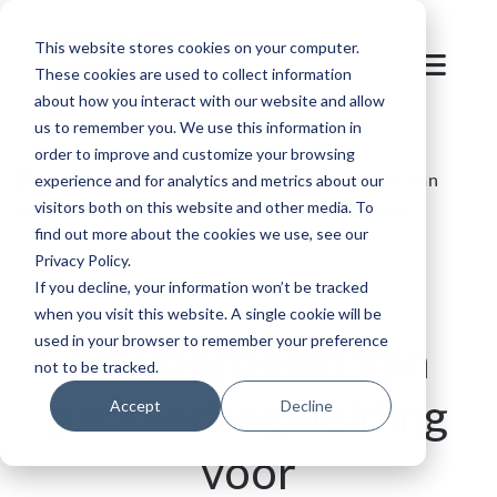
This website stores cookies on your computer.
These cookies are used to collect information
about how you interact with our website and allow
us to remember you. We use this information in
order to improve and customize your browsing
Blog
/
Parkeren en Mobiliteit
/
De voordelen van
experience and for analytics and metrics about our
visitors both on this website and other media. To
parkeerbegeleiding voor parkeerexploitanten
find out more about the cookies we use, see our
Privacy Policy.
If you decline, your information won’t be tracked
when you visit this website. A single cookie will be
used in your browser to remember your preference
De voordelen van
not to be tracked.
parkeerbegeleiding
Accept
Decline
voor