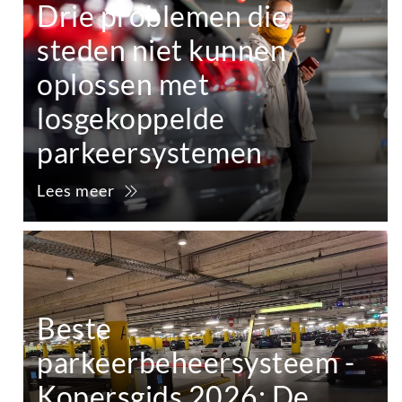
Drie problemen die
steden niet kunnen
oplossen met
losgekoppelde
parkeersystemen
Lees meer
Beste
parkeerbeheersysteem -
Kopersgids 2026: De