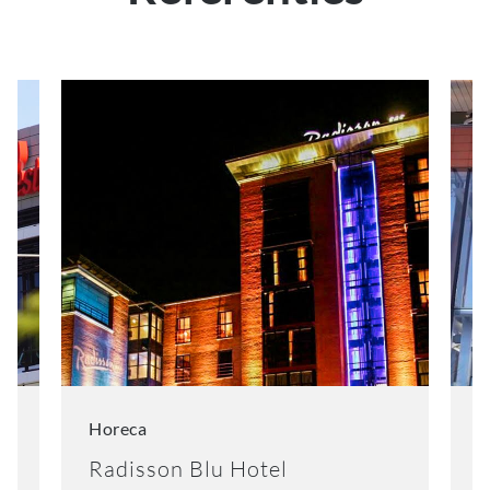
Horeca
D
Radisson Blu Hotel
S