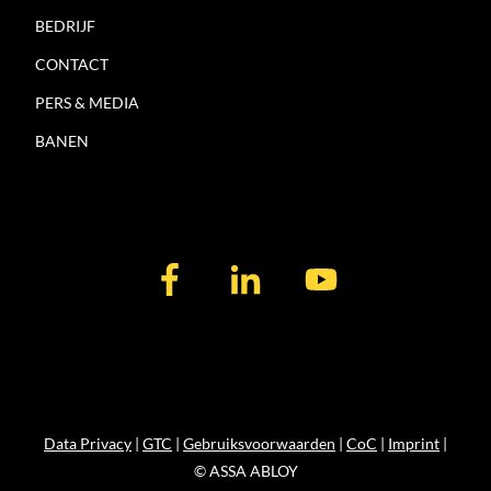
BEDRIJF
CONTACT
PERS & MEDIA
BANEN
Data Privacy
|
GTC
|
Gebruiksvoorwaarden
|
CoC
|
Imprint
|
© ASSA ABLOY