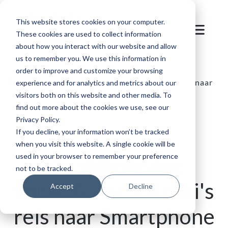
This website stores cookies on your computer.
These cookies are used to collect information
about how you interact with our website and allow
us to remember you. We use this information in
order to improve and customize your browsing
Blog
/
Bestemming in de bergen
/
KitzSki's reis naar
experience and for analytics and metrics about our
visitors both on this website and other media. To
Smartphone Skipassen
find out more about the cookies we use, see our
Privacy Policy.
If you decline, your information won’t be tracked
when you visit this website. A single cookie will be
used in your browser to remember your preference
De skibeleving
not to be tracked.
veranderen: KitzSki's
Accept
Decline
reis naar Smartphone