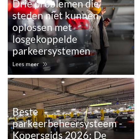
Drie problemen die
steden niet kunnen
oplossen met
losgekoppelde
parkeersystemen
Lees meer
Beste
parkeerbeheersysteem -
Kopersgids 2026: De