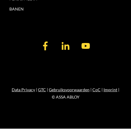
BANEN
Data Privacy
|
GTC
|
Gebruiksvoorwaarden
|
CoC
|
Imprint
|
© ASSA ABLOY