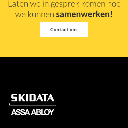
Laten we in gesprek komen hoe
we kunnen
samenwerken!
Contact ons