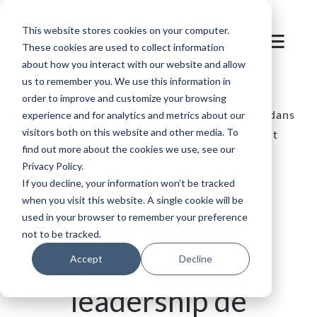
This website stores cookies on your computer.
These cookies are used to collect information
about how you interact with our website and allow
us to remember you. We use this information in
order to improve and customize your browsing
Blog
/
Evénement
/
Le Leadership de SKIDATA dans
experience and for analytics and metrics about our
visitors both on this website and other media. To
la Transformation du Sport et du Divertissement
find out more about the cookies we use, see our
Privacy Policy.
If you decline, your information won’t be tracked
when you visit this website. A single cookie will be
used in your browser to remember your preference
Accueillons les
not to be tracked.
émotions : Le
Accept
Decline
leadership de