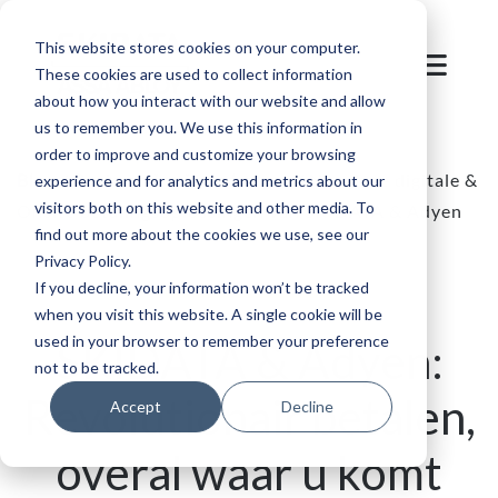
This website stores cookies on your computer.
These cookies are used to collect information
about how you interact with our website and allow
us to remember you. We use this information in
order to improve and customize your browsing
Blog
/
Bestemming in de bergen
/
Naadloze digitale &
experience and for analytics and metrics about our
visitors both on this website and other media. To
Onsite betalingsoplossingen van SKIDATA & Adyen
find out more about the cookies we use, see our
Privacy Policy.
If you decline, your information won’t be tracked
when you visit this website. A single cookie will be
used in your browser to remember your preference
SKIDATA & Adyen:
not to be tracked.
Revolutionair betalen,
Accept
Decline
overal waar u komt