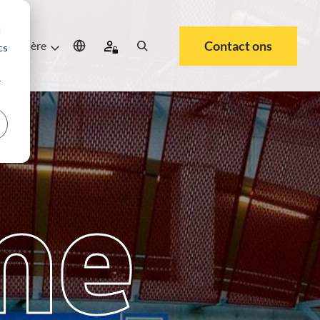
d
Contact ons
Carrière
cs
r
me