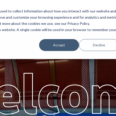
sed to collect information about how you interact with our website an
nces
Service
Partners
Over
rove and customize your browsing experience and for analytics and metri
t more about the cookies we use, see our Privacy Policy.
is website. A single cookie will be used in your browser to remember you
Accept
Decline
elco