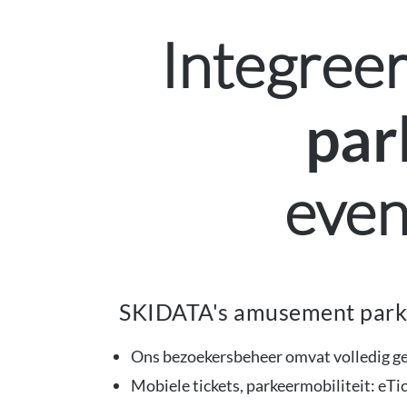
Integree
par
even
SKIDATA's amusement parks 
Ons bezoekersbeheer omvat volledig g
Mobiele tickets, parkeermobiliteit: eT