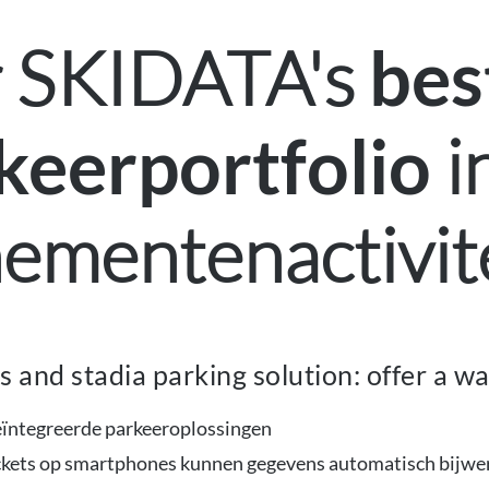
r SKIDATA's
bes
i
keerportfolio
ementenactivit
and stadia parking solution: offer a wa
eïntegreerde parkeeroplossingen
ickets op smartphones kunnen gegevens automatisch bijwer