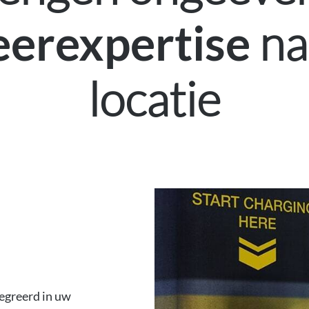
na
eerexpertise
locatie
egreerd in uw