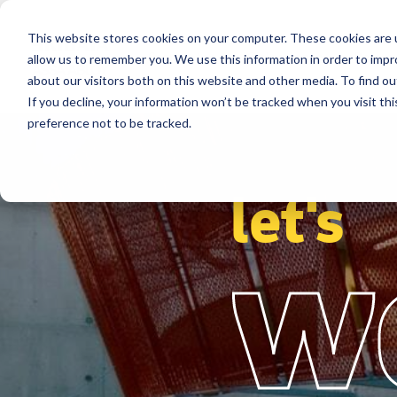
This website stores cookies on your computer. These cookies are u
Segmenten
Oplossingen
Refere
allow us to remember you. We use this information in order to imp
about our visitors both on this website and other media. To find ou
If you decline, your information won’t be tracked when you visit th
preference not to be tracked.
let's
w