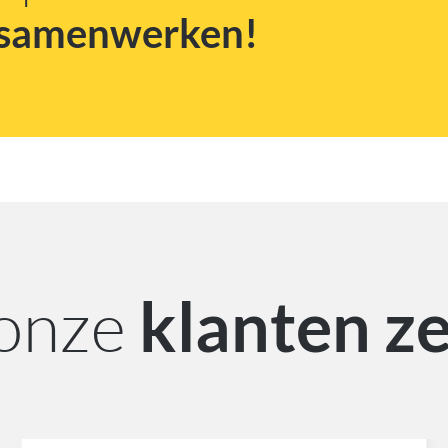
samenwerken!
onze
klanten z