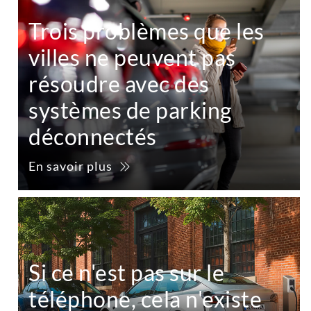
Trois problèmes que les
villes ne peuvent pas
résoudre avec des
systèmes de parking
déconnectés
En savoir plus
Si ce n'est pas sur le
téléphone, cela n'existe