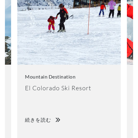
Mountain Destination
M
El Colorado Ski Resort
K
続きを読む