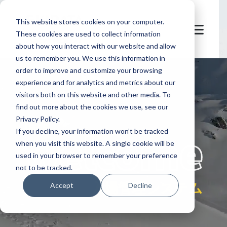
This website stores cookies on your computer.
These cookies are used to collect information
about how you interact with our website and allow
us to remember you. We use this information in
order to improve and customize your browsing
experience and for analytics and metrics about our
visitors both on this website and other media. To
find out more about the cookies we use, see our
Privacy Policy.
let's
welcome
If you decline, your information won’t be tracked
when you visit this website. A single cookie will be
used in your browser to remember your preference
not to be tracked.
入場管理システム​
Accept
Decline