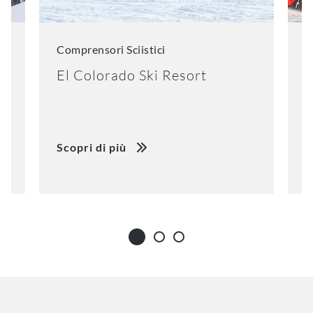
Comprensori Sciistici
C
El Colorado Ski Resort
K
Scopri di più
S