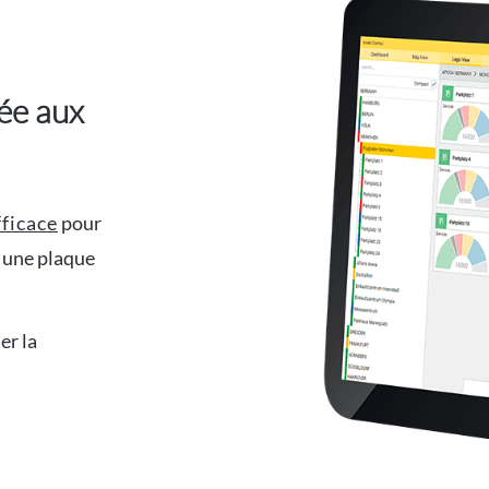
ée aux
fficace
pour
r une plaque
er la