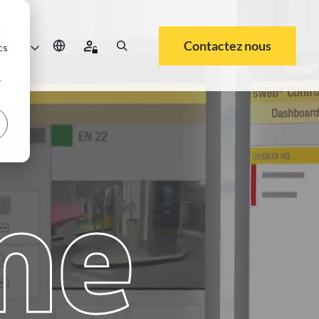
d
Contactez nous
rrière
cs
r
me