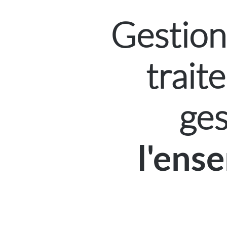
Gestio
trait
ges
l'ens