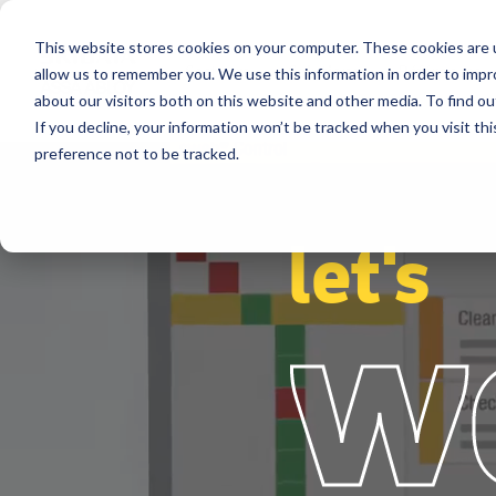
This website stores cookies on your computer. These cookies are u
Secteurs
Solutions
Références
allow us to remember you. We use this information in order to imp
about our visitors both on this website and other media. To find ou
If you decline, your information won’t be tracked when you visit th
preference not to be tracked.
let's
w