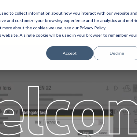
sed to collect information about how you interact with our website an
Service
Partenaires
À propos
Ca
rove and customize your browsing experience and for analytics and metri
t more about the cookies we use, see our Privacy Policy.
is website. A single cookie will be used in your browser to remember you
Accept
Decline
elco