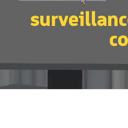
surveillanc
co