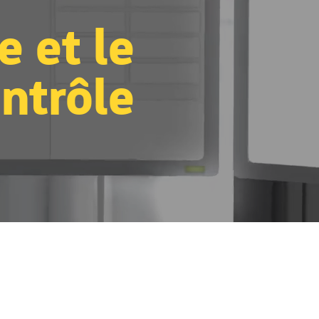
e et le
ntrôle