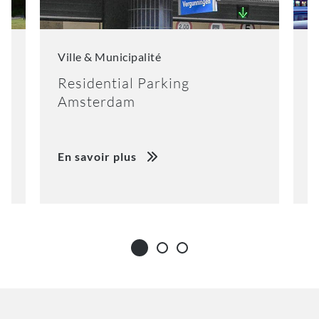
Ville & Municipalité
V
Residential Parking
N
Amsterdam
En savoir plus
E