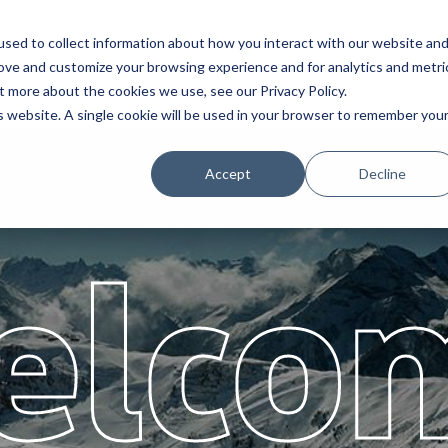
sed to collect information about how you interact with our website an
Service
Partenaires
À propos
Ca
rove and customize your browsing experience and for analytics and metri
t more about the cookies we use, see our Privacy Policy.
is website. A single cookie will be used in your browser to remember you
Accept
Decline
elco