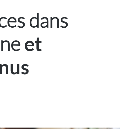
ces dans
gne
et
enus