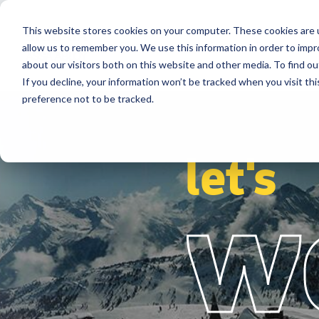
This website stores cookies on your computer. These cookies are u
Secteurs
Solutions
Références
allow us to remember you. We use this information in order to imp
about our visitors both on this website and other media. To find ou
If you decline, your information won’t be tracked when you visit th
preference not to be tracked.
let's
w