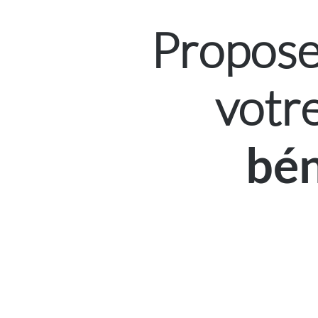
Propose
votr
bén