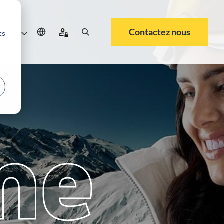
d
Contactez nous
rrière
cs
r
me