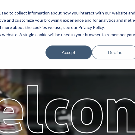
sed to collect information about how you interact with our website an
Service
Partenaires
À propos
Ca
rove and customize your browsing experience and for analytics and metri
t more about the cookies we use, see our Privacy Policy.
is website. A single cookie will be used in your browser to remember you
Accept
Decline
elco