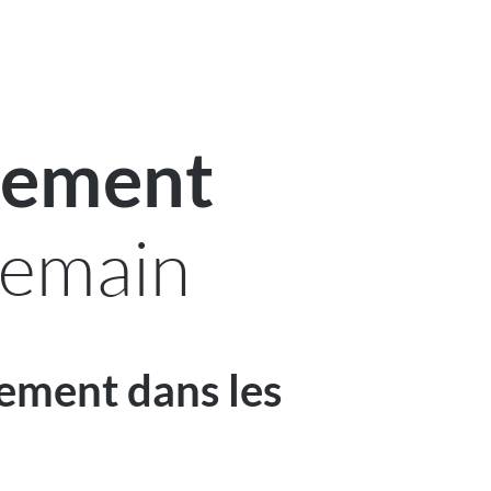
nnement
demain
nement dans les