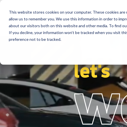
This website stores cookies on your computer. These cookies are u
Secteurs
Solutions
Références
allow us to remember you. We use this information in order to imp
about our visitors both on this website and other media. To find ou
If you decline, your information won’t be tracked when you visit th
preference not to be tracked.
let's
w