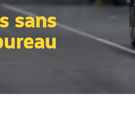
s sans
bureau