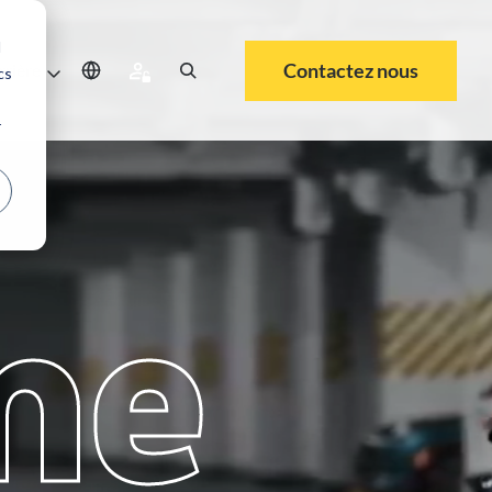
d
Contactez nous
rrière
cs
r
me