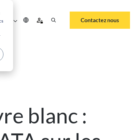
d
Contactez nous
rrière
cs
r
re blanc :