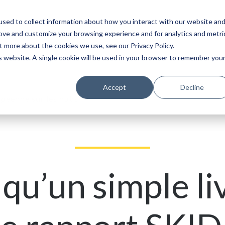
sed to collect information about how you interact with our website an
Service
Partenaires
À propos
Ca
rove and customize your browsing experience and for analytics and metri
t more about the cookies we use, see our Privacy Policy.
is website. A single cookie will be used in your browser to remember you
Accept
Decline
péenne sur les hubs
 qu’un simple liv