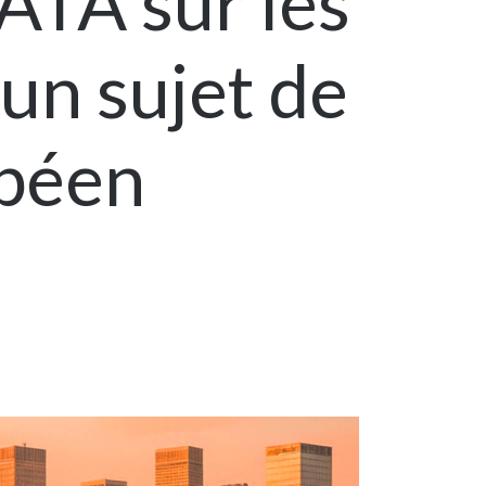
ATA sur les
un sujet de
opéen