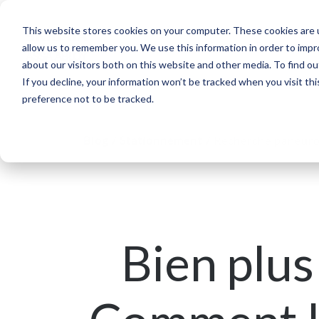
This website stores cookies on your computer. These cookies are u
Secteurs
Solutions
Références
allow us to remember you. We use this information in order to imp
about our visitors both on this website and other media. To find ou
If you decline, your information won’t be tracked when you visit th
preference not to be tracked.
Blog
/
Stationnement
/
Recherche paneuro
Bien plus