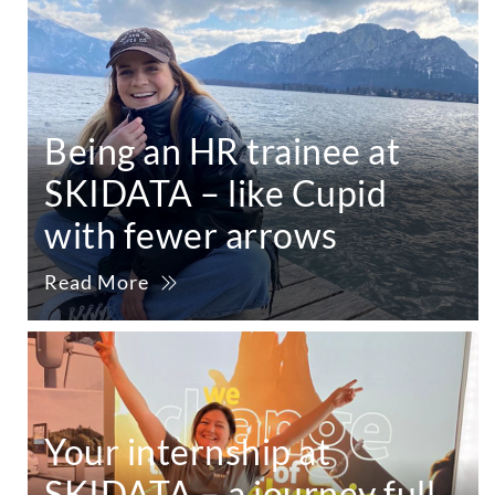
Being an HR trainee at
SKIDATA – like Cupid
with fewer arrows
Read More
Your internship at
SKIDATA – a journey full