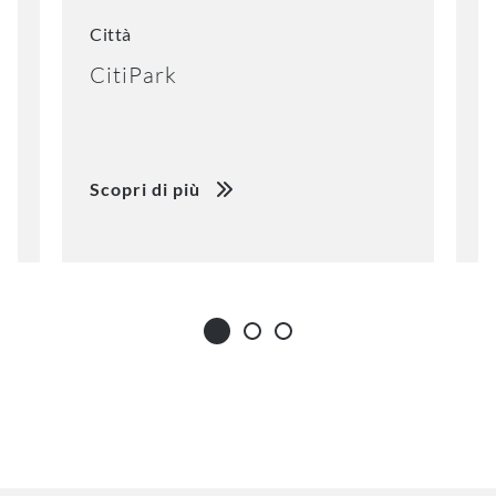
Città
C
CitiPark
P
Scopri di più
S