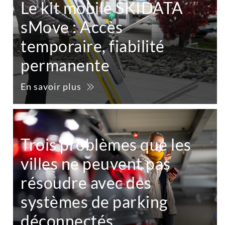
Le kit mobile SKIDATA
sMove : Accès
temporaire, fiabilité
permanente
En savoir plus
Trois problèmes que les
villes ne peuvent pas
résoudre avec des
systèmes de parking
déconnectés