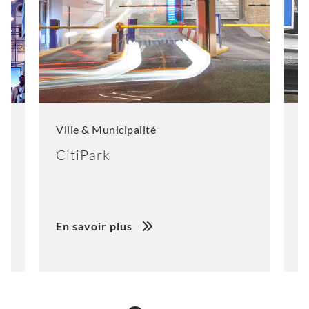
Ville & Municipalité
V
CitiPark
R
En savoir plus
E