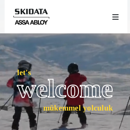
let's
welcome
mükemmel yolculuk