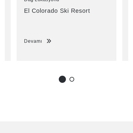
El Colorado Ski Resort
K
Devamı
D