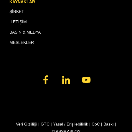
KAYNAKLAR
ŞİRKET
İLETİŞİM
BASIN & MEDYA
MESLEKLER
Veri Gizliliği
|
GTC
|
Yasal / Erişilebilirlik
|
CoC
|
Baskı
|
© ASSA ABLOY