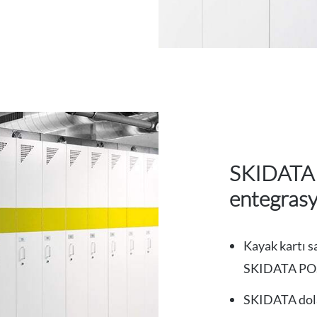
SKIDATA
entegrasy
Kayak kartı sa
SKIDATA POS 
SKIDATA dolap