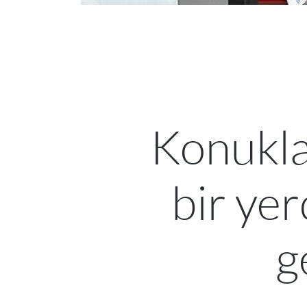
Konuklar
bir yer
g