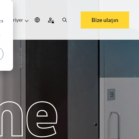
d
Bize ulaşın
a
Kariyer
cs
r
me