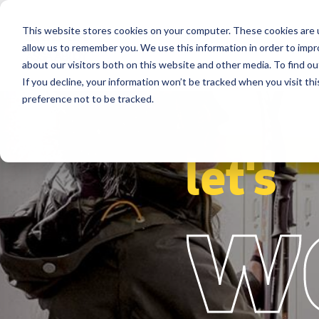
This website stores cookies on your computer. These cookies are u
Segments
Çözümler
Referanslar
allow us to remember you. We use this information in order to imp
about our visitors both on this website and other media. To find ou
If you decline, your information won’t be tracked when you visit th
preference not to be tracked.
let's
w