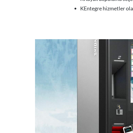
KEntegre hizmetler olar