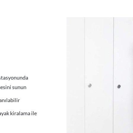
 istasyonunda
cesini sunun
nılabilir
ayak kiralama ile