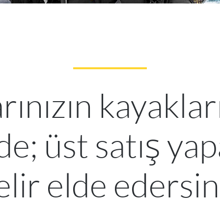
ınızın kayaklar
de; üst satış ya
elir elde edersin