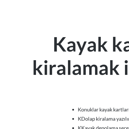
Kayak ka
kiralamak i
Konuklar kayak kartları
KDolap kiralama yazılı
KKayak depolama seçene