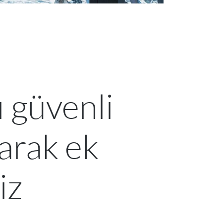
ı güvenli
parak ek
iz