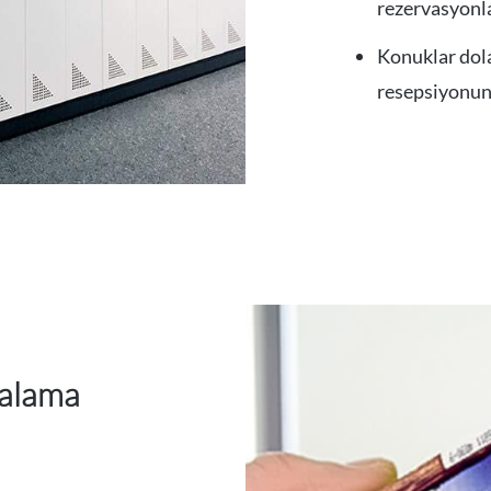
rezervasyonla
Konuklar dola
resepsiyonund
iralama