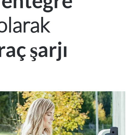
entegre
olarak
raç şarjı