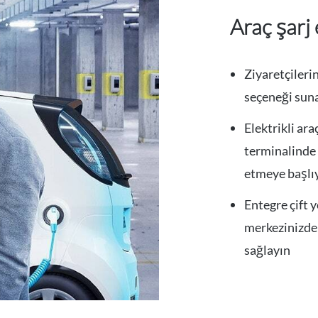
Araç şarj
Ziyaretçilerin
seçeneği suna
Elektrikli ara
terminalinde 
etmeye başlıy
Entegre çift y
merkezinizden
sağlayın