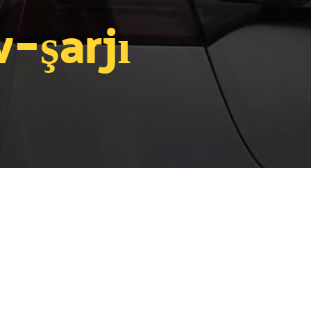
v-şarjı​