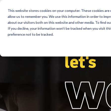
This website stores cookies on your computer. These cookies are u
Segments
Çözümler
Referanslar
allow us to remember you. We use this information in order to imp
about our visitors both on this website and other media. To find ou
If you decline, your information won’t be tracked when you visit th
preference not to be tracked.
let's
w