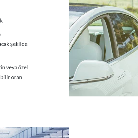
ok
e
yacak şekilde
eyin veya özel
bilir oran