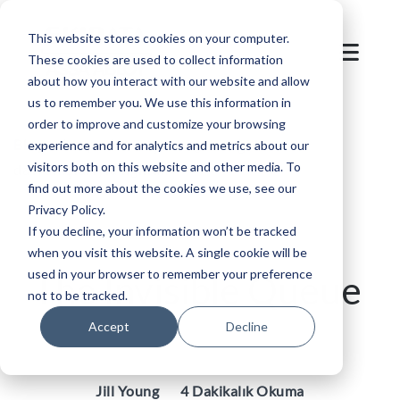
This website stores cookies on your computer.
These cookies are used to collect information
about how you interact with our website and allow
us to remember you. We use this information in
order to improve and customize your browsing
Blog
/
Otopark
/
Erişimin geleceği insan
experience and for analytics and metrics about our
visitors both on this website and other media. To
davranışlarıyla ilgilidir
find out more about the cookies we use, see our
Privacy Policy.
If you decline, your information won’t be tracked
when you visit this website. A single cookie will be
used in your browser to remember your preference
The Invisible Queue
not to be tracked.
Accept
Decline
Jill Young
4 Dakikalık Okuma