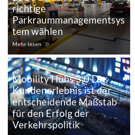
richtige
Parkraummanagementsys
tem wählen
Mehr lesen
Mobility Hubs 3.0 Das
Kundenerlebnis ist der
entscheidende Maßstab
für den Erfolg der
Verkehrspolitik