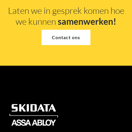
Laten we in gesprek komen hoe
we kunnen
samenwerken!
Contact ons