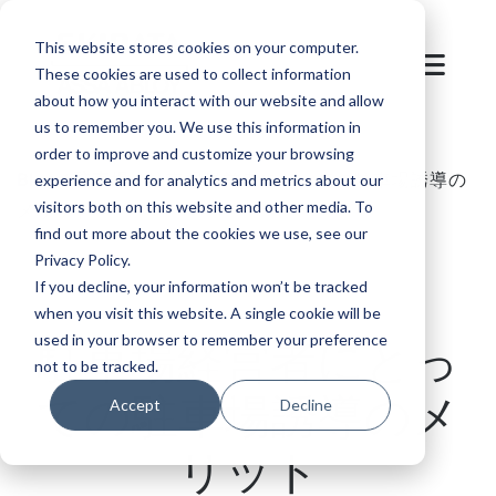
This website stores cookies on your computer.
These cookies are used to collect information
about how you interact with our website and allow
us to remember you. We use this information in
order to improve and customize your browsing
Blog
/
駐車場
/
駐車場経営者にとっての駐車場誘導の
experience and for analytics and metrics about our
visitors both on this website and other media. To
メリット
find out more about the cookies we use, see our
Privacy Policy.
If you decline, your information won’t be tracked
when you visit this website. A single cookie will be
used in your browser to remember your preference
駐車場経営者にとっ
not to be tracked.
ての駐車場誘導のメ
Accept
Decline
リット